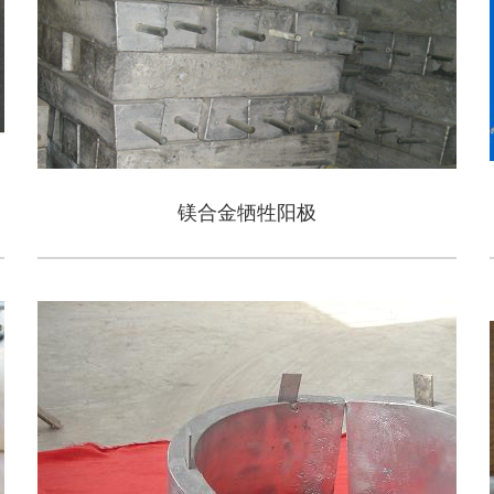
镁合金牺牲阳极